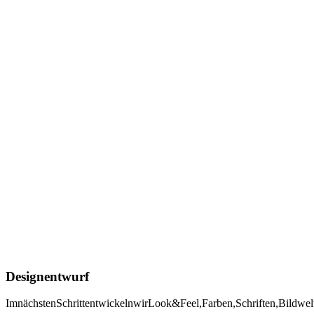
Designentwurf
Im
nächsten
Schritt
entwickeln
wir
Look
&
Feel,
Farben,
Schriften,
Bildwel