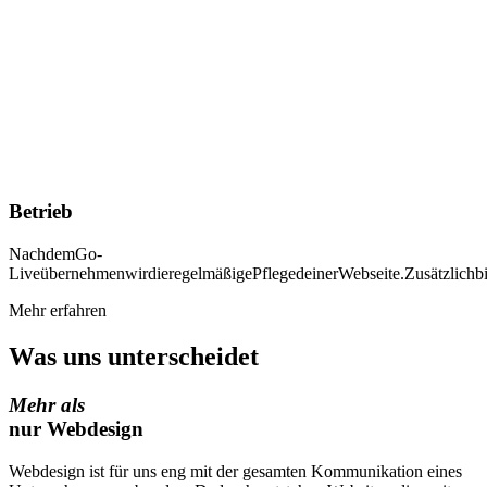
Betrieb
Nach
dem
Go-
Live
übernehmen
wir
die
regelmäßige
Pflege
deiner
Webseite.
Zusätzlich
b
Mehr erfahren
Was uns unterscheidet
Mehr als
nur Webdesign
Webdesign ist für uns eng mit der gesamten
Kommunikation eines