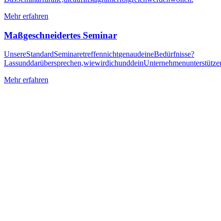
Mehr erfahren
Maßgeschneidertes Seminar
Unsere
Standard
Seminare
treffen
nicht
genau
deine
Bedürfnisse?
Lass
und
darüber
sprechen,
wie
wir
dich
und
dein
Unternehmen
unterstütze
Mehr erfahren
URL
Dieses Feld
dient zur
Validierung
und sollte nicht
verändert
werden.
Name
(erforderlich)
E-Mail
Nachricht