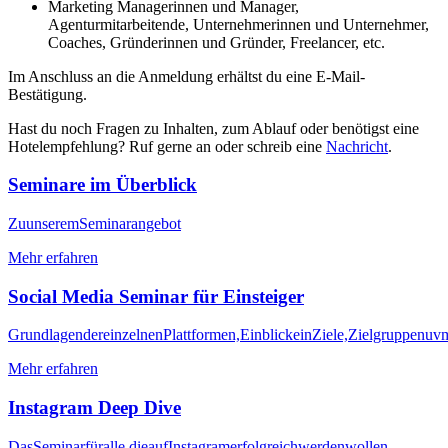
Marketing Managerinnen und Manager,
Agenturmitarbeitende, Unternehmerinnen und Unternehmer,
Coaches, Gründerinnen und Gründer, Freelancer, etc.
Im Anschluss an die Anmeldung erhältst du eine E-Mail-
Bestätigung.
Hast du noch Fragen zu Inhalten, zum Ablauf oder benötigst eine
Hotelempfehlung? Ruf gerne an oder schreib eine
Nachricht
.
Seminare im Überblick
Zu
unserem
Seminarangebot
Mehr erfahren
Social Media Seminar für Einsteiger
Grundlagen
der
einzelnen
Plattformen,
Einblicke
in
Ziele,
Zielgruppen
uv
Mehr erfahren
Instagram Deep Dive
Das
Seminar
für
alle,
die
auf
Instagram
erfolgreich
werden
wollen.