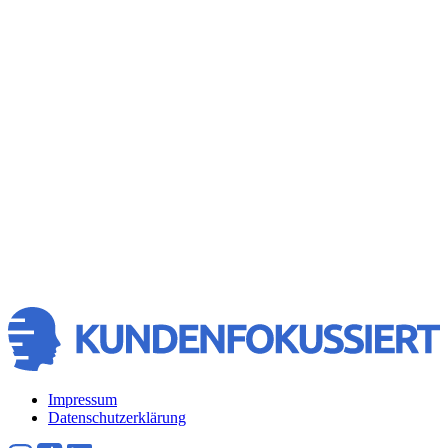
KUNDENFOKUSSIERT
GmbH |
Goldstr. 9 | c/o
Pioneers Club |
D-33602
Bielefeld | Tel.:
+49 (0)521
4306180
Absenden
Absenden
Impressum
Datenschutzerklärung