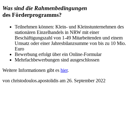
Was sind die Rahmenbedingungen
des Förderprogramms?
Teilnehmen können: Klein- und Kleinstunternehmen des
stationären Einzelhandels in NRW mit einer
Beschäftigungszahl von 1-49 Mitarbeitenden und einem
Umsatz oder einer Jahresbilanzsumme von bis zu 10 Mio.
Euro
Bewerbung erfolgt über ein Online-Formular
Mehrfachbewerbungen sind ausgeschlossen
Weitere Informationen gibt es
hier
.
von christodoulos.apostolidis am 26. September 2022
Instagram
Dieses Feld
dient zur
Validierung
und sollte nicht
verändert
werden.
Name
(erforderlich)